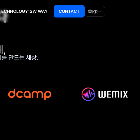
다
TECHNOLOGY
1SW WAY
CONTACT
KR