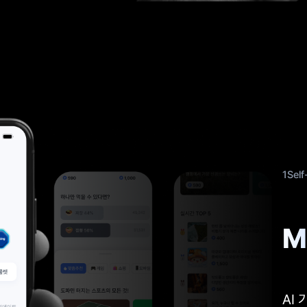
1Self
M
AI